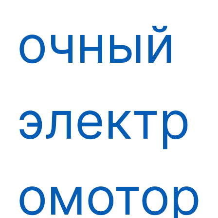
очный
электр
омотор