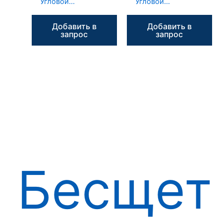
Угловой
Угловой
наконечник для
наконечник для
имплантатов ZC3
имплантации ZC2
Добавить в
Добавить в
20:1 с
20:1,
запрос
запрос
оптоволоконным
светодиодный
креплением
генератор
Бесщет