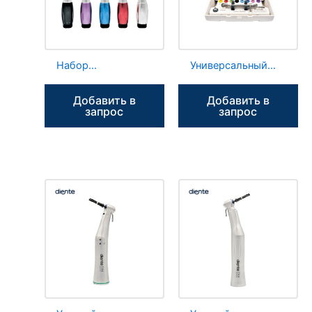
Набор
Универсальный
динамометрических
протезный набор
ключей для
NC2, инструменты
Добавить в
Добавить в
зубных
для зубных
запрос
запрос
имплантатов NC7
имплантатов