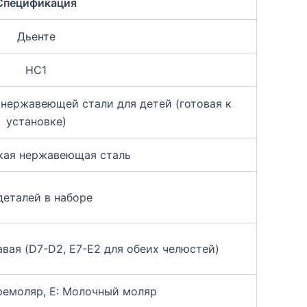
Спецификация
Дьенте
HC1
 нержавеющей стали для детей (готовая к
установке)
кая нержавеющая сталь
деталей в наборе
авая (D7-D2, E7-E2 для обеих челюстей)
ремоляр, E: Молочный моляр