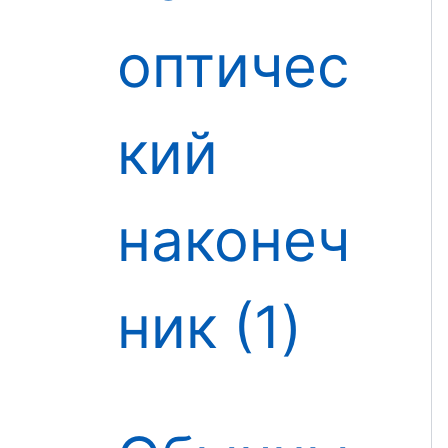
оптичес
кий
наконеч
ник
1