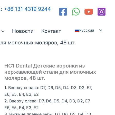
.: +86 131 4319 9244
Новости
Контакт
Русский
English
ля молочных моляров, 48 шт.
Español
العربية
HC1 Dental Детские коронки из
нержавеющей стали для молочных
моляров, 48 шт.
1. Вверху справа: D7, D6, D5, D4, D3, D2, E7,
E6, E5, E4, E3, E2
2. Вверху слева: D7, D6, D5, D4, D3, D2, E7,
E6, E5, E4, E3, E2
3. Нижние правые зубы: D7, D6, D5, D4, D3,