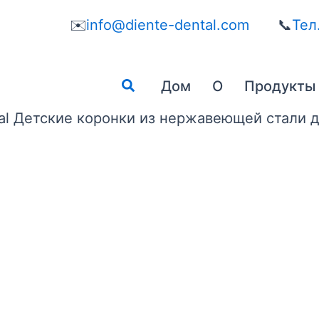
✉️
info@diente-dental.com
📞
Тел
Поиск
Дом
О
Продукты
al Детские коронки из нержавеющей стали д