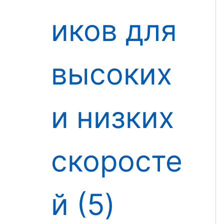
иков для
высоких
и низких
скоросте
й
5