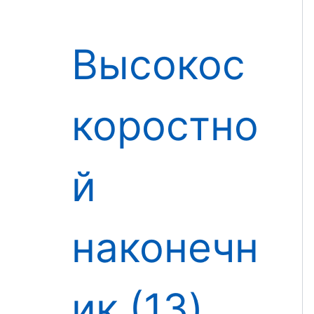
Высокос
коростно
й
наконечн
ик
13