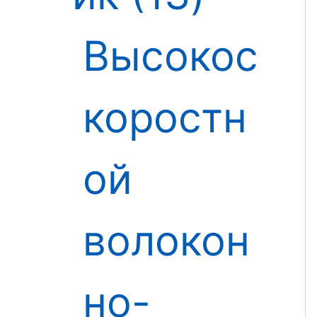
Высокос
коростн
ой
волокон
но-