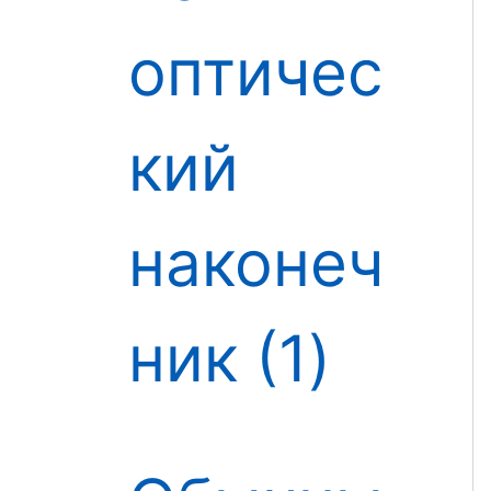
оптичес
кий
наконеч
ник
1