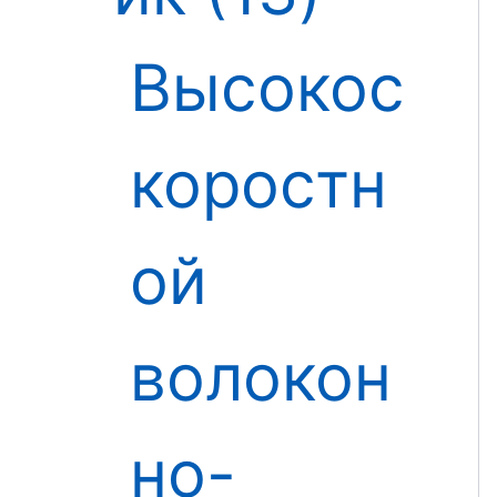
Высокос
коростн
ой
волокон
но-