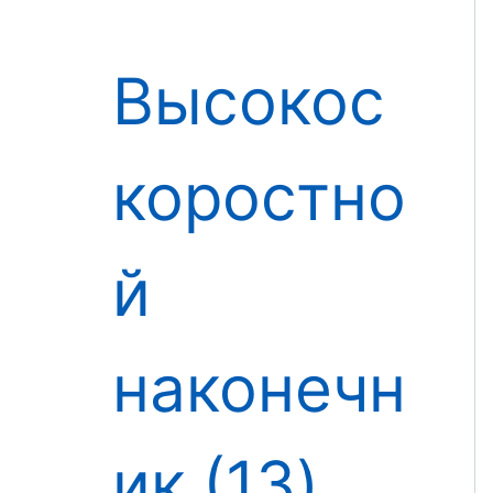
Высокос
коростно
й
наконечн
ик
13