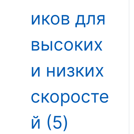
иков для
высоких
и низких
скоросте
й
5