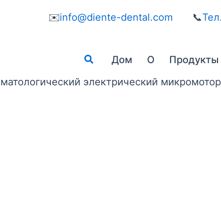
✉️
info@diente-dental.com
📞
Тел
Поиск
Дом
О
Продукты
матологический электрический микромото