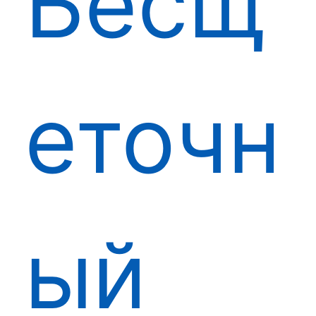
Бесщ
еточн
ый