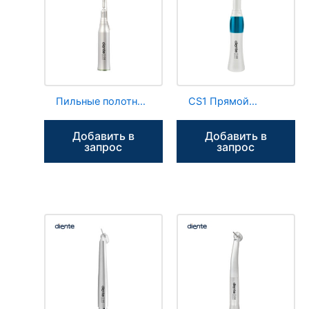
Пильные полотна
CS1 Прямой
для
наконечник,
осциллирующих
внешнее
Добавить в
Добавить в
пил GS2,
распыление воды
запрос
запрос
хирургический
прямой
наконечник