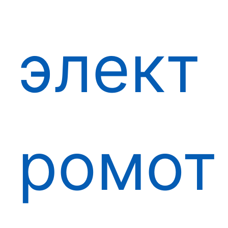
элект
ромот