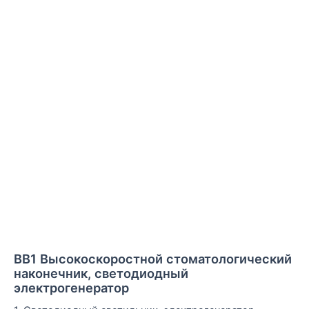
s
s
s
s
s
BB1 Высокоскоростной стоматологический
наконечник, светодиодный
электрогенератор