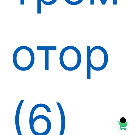
отор
6