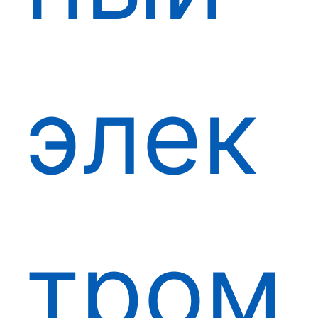
элек
тром