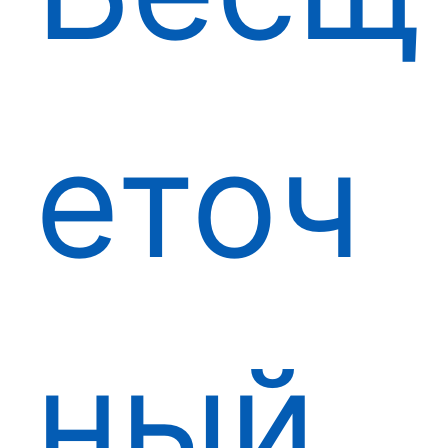
еточ
ный