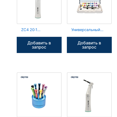
ZC4 20:1
Универсальный
Имплантационный
протезный набор
угловой
NC2, инструменты
Добавить в
Добавить в
наконечник
для зубных
запрос
запрос
Светодиодный
имплантатов
электрогенератор