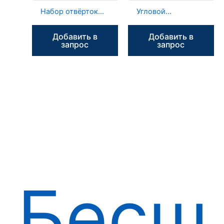
Набор отвёрток
Угловой
для зубных
наконечник для
имплантатов NC4
имплантатов ZC3
Добавить в
Добавить в
(9 в 1)
20:1 с
запрос
запрос
оптоволоконным
креплением
Бесщ