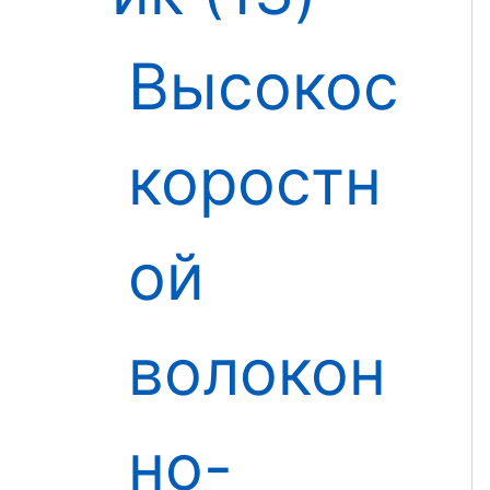
Высокос
коростн
ой
волокон
но-