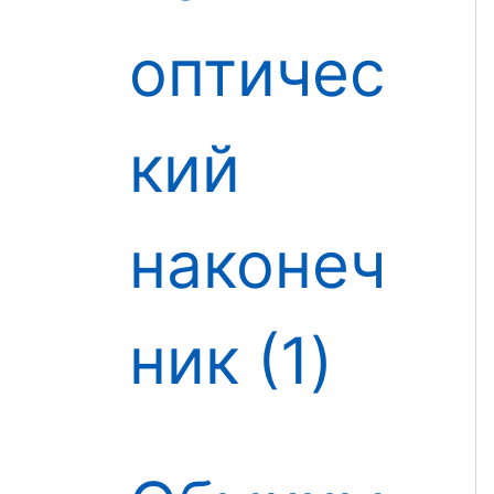
оптичес
кий
наконеч
ник
1