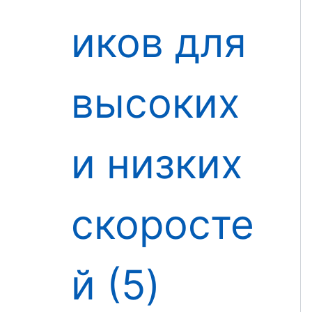
иков для
высоких
и низких
скоросте
й
5