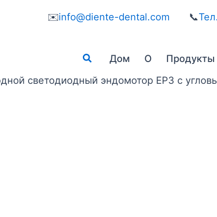
✉️
info@diente-dental.com
📞
Тел
Поиск
Дом
О
Продукты
дной светодиодный эндомотор EP3 с угловы