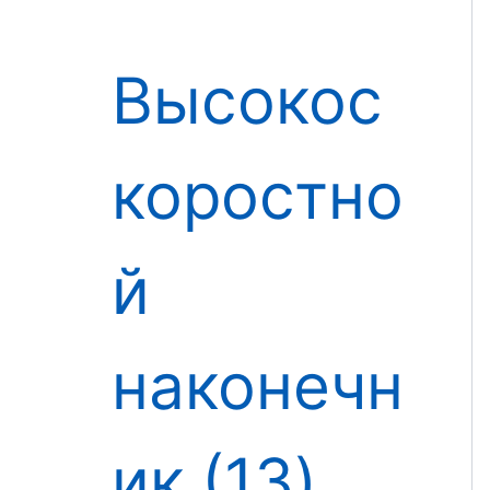
Высокос
коростно
й
наконечн
ик
13