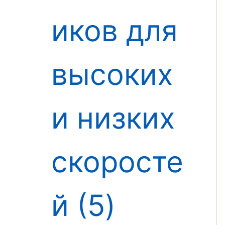
иков для
высоких
и низких
скоросте
й
5