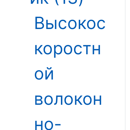
Высокос
коростн
ой
волокон
но-