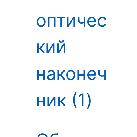
оптичес
кий
наконеч
ник
1