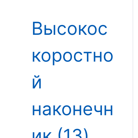
Высокос
коростно
й
наконечн
ик
13