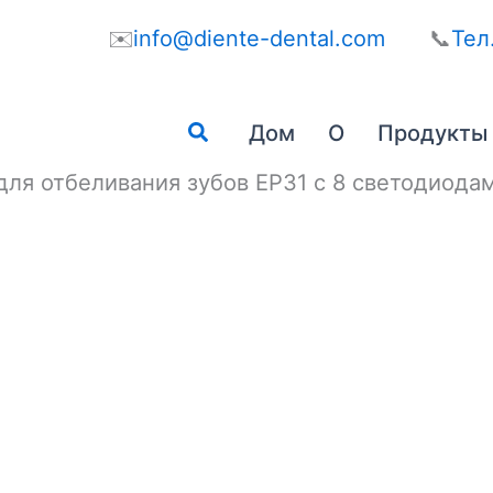
✉️
info@diente-dental.com
📞
Тел
Поиск
Дом
О
Продукты
для отбеливания зубов EP31 с 8 светодиода