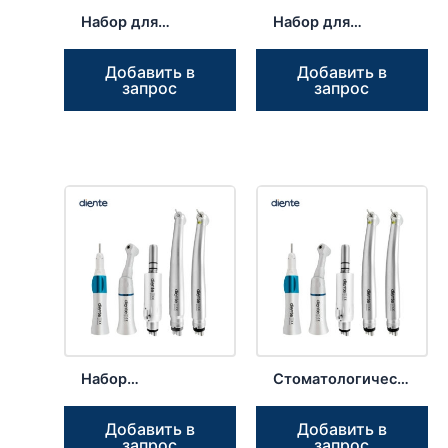
Набор для
Набор для
стоматологии D1
обучения
LED с
стоматологии D2:
Добавить в
Добавить в
высокоскоростным
высокоскоростной
запрос
запрос
и
и
низкоскоростным
низкоскоростной
наконечником
наконечник.
Набор
Стоматологический
наконечников D3
набор с высоко- и
для высокой и
низкоскоростным
Добавить в
Добавить в
низкой скорости,
наконечником D4
запрос
запрос