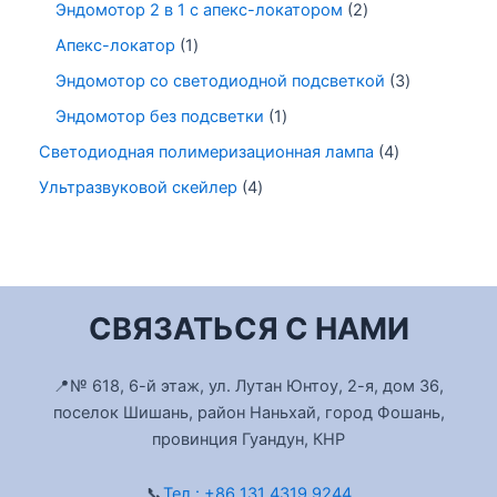
Эндомотор 2 в 1 с апекс-локатором
2
Апекс-локатор
1
Эндомотор со светодиодной подсветкой
3
Эндомотор без подсветки
1
Светодиодная полимеризационная лампа
4
Ультразвуковой скейлер
4
СВЯЗАТЬСЯ С НАМИ
📍№ 618, 6-й этаж, ул. Лутан Юнтоу, 2-я, дом 36,
поселок Шишань, район Наньхай, город Фошань,
провинция Гуандун, КНР
📞
Тел.: +86 131 4319 9244